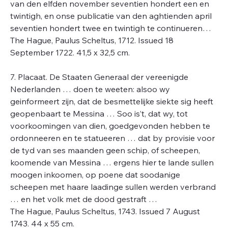
van den elfden november seventien hondert een en
twintigh, en onse publicatie van den aghtienden april
seventien hondert twee en twintigh te continueren…
The Hague, Paulus Scheltus, 1712. Issued 18
September 1722. 41,5 x 32,5 cm.
7. Placaat. De Staaten Generaal der vereenigde
Nederlanden … doen te weeten: alsoo wy
geinformeert zijn, dat de besmettelijke siekte sig heeft
geopenbaart te Messina … Soo is’t, dat wy, tot
voorkoomingen van dien, goedgevonden hebben te
ordonneeren en te statueeren … dat by provisie voor
de tyd van ses maanden geen schip, of scheepen,
koomende van Messina … ergens hier te lande sullen
moogen inkoomen, op poene dat soodanige
scheepen met haare laadinge sullen werden verbrand
… en het volk met de dood gestraft …
The Hague, Paulus Scheltus, 1743. Issued 7 August
1743. 44 x 55 cm.