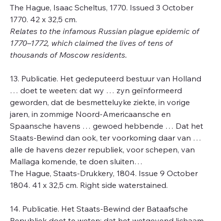
The Hague, Isaac Scheltus, 1770. Issued 3 October
1770. 42 x 32,5 cm.
Relates to the infamous Russian plague epidemic of
1770–1772, which claimed the lives of tens of
thousands of Moscow residents.
13. Publicatie. Het gedeputeerd bestuur van Holland
… doet te weeten: dat wy … zyn geïnformeerd
geworden, dat de besmetteluyke ziekte, in vorige
jaren, in zommige Noord-Americaansche en
Spaansche havens … gewoed hebbende … Dat het
Staats-Bewind dan ook, ter voorkoming daar van …
alle de havens dezer republiek, voor schepen, van
Mallaga komende, te doen sluiten…
The Hague, Staats-Drukkery, 1804. Issue 9 October
1804. 41 x 32,5 cm. Right side waterstained.
14. Publicatie. Het Staats-Bewind der Bataafsche
Republiek doet te weten: dat het wetgevend lichaam