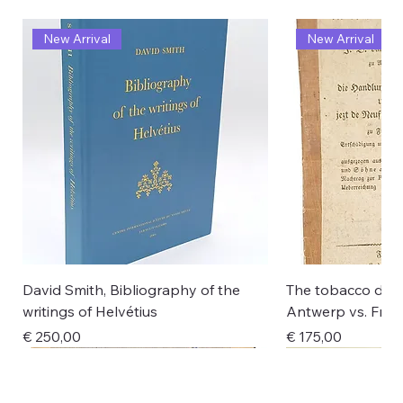
New Arrival
New Arrival
David Smith, Bibliography of the
The tobacco disp
writings of Helvétius
Antwerp vs. Fran
Price
Price
€ 250,00
€ 175,00
New Arrival
New Arrival
New Arrival
New Arrival
New Arrival
New Arrival
New Arrival
New Arrival
New Arrival