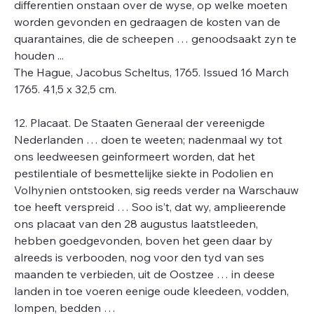
differentien onstaan over de wyse, op welke moeten
worden gevonden en gedraagen de kosten van de
quarantaines, die de scheepen … genoodsaakt zyn te
houden ...
The Hague, Jacobus Scheltus, 1765. Issued 16 March
1765. 41,5 x 32,5 cm.
12. Placaat. De Staaten Generaal der vereenigde
Nederlanden … doen te weeten; nadenmaal wy tot
ons leedweesen geinformeert worden, dat het
pestilentiale of besmettelijke siekte in Podolien en
Volhynien ontstooken, sig reeds verder na Warschauw
toe heeft verspreid … Soo is’t, dat wy, amplieerende
ons placaat van den 28 augustus laatstleeden,
hebben goedgevonden, boven het geen daar by
alreeds is verbooden, nog voor den tyd van ses
maanden te verbieden, uit de Oostzee … in deese
landen in toe voeren eenige oude kleedeen, vodden,
lompen, bedden …