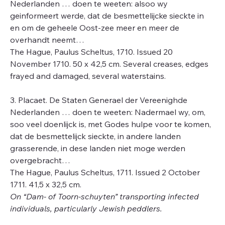
Nederlanden … doen te weeten: alsoo wy
geinformeert werde, dat de besmettelijcke sieckte in
en om de geheele Oost-zee meer en meer de
overhandt neemt…
The Hague, Paulus Scheltus, 1710. Issued 20
November 1710. 50 x 42,5 cm. Several creases, edges
frayed and damaged, several waterstains.
3. Placaet. De Staten Generael der Vereenighde
Nederlanden … doen te weeten: Nadermael wy, om,
soo veel doenlijck is, met Godes hulpe voor te komen,
dat de besmettelijck sieckte, in andere landen
grasserende, in dese landen niet moge werden
overgebracht…
The Hague, Paulus Scheltus, 1711. Issued 2 October
1711. 41,5 x 32,5 cm.
On “Dam- of Toorn-schuyten” transporting infected
individuals, particularly Jewish peddlers.