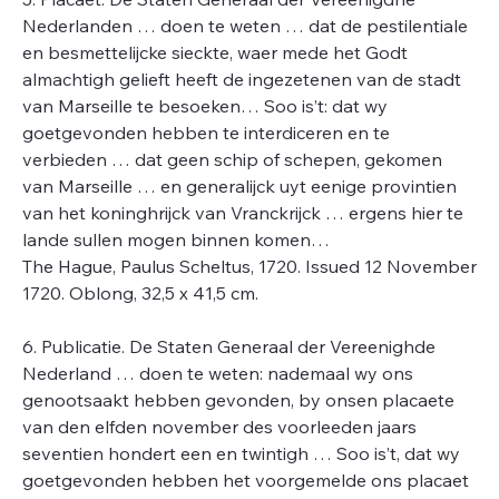
Nederlanden … doen te weten … dat de pestilentiale
en besmettelijcke sieckte, waer mede het Godt
almachtigh gelieft heeft de ingezetenen van de stadt
van Marseille te besoeken… Soo is’t: dat wy
goetgevonden hebben te interdiceren en te
verbieden … dat geen schip of schepen, gekomen
van Marseille … en generalijck uyt eenige provintien
van het koninghrijck van Vranckrijck … ergens hier te
lande sullen mogen binnen komen…
The Hague, Paulus Scheltus, 1720. Issued 12 November
1720. Oblong, 32,5 x 41,5 cm.
6. Publicatie. De Staten Generaal der Vereenighde
Nederland … doen te weten: nademaal wy ons
genootsaakt hebben gevonden, by onsen placaete
van den elfden november des voorleeden jaars
seventien hondert een en twintigh … Soo is’t, dat wy
goetgevonden hebben het voorgemelde ons placaet