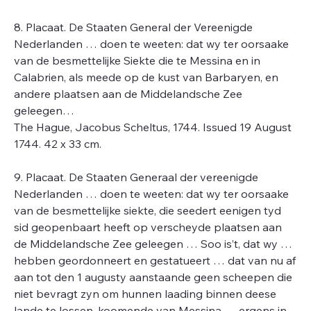
8. Placaat. De Staaten General der Vereenigde
Nederlanden … doen te weeten: dat wy ter oorsaake
van de besmettelijke Siekte die te Messina en in
Calabrien, als meede op de kust van Barbaryen, en
andere plaatsen aan de Middelandsche Zee
geleegen…
The Hague, Jacobus Scheltus, 1744. Issued 19 August
1744. 42 x 33 cm.
9. Placaat. De Staaten Generaal der vereenigde
Nederlanden … doen te weeten: dat wy ter oorsaake
van de besmettelijke siekte, die seedert eenigen tyd
sid geopenbaart heeft op verscheyde plaatsen aan
de Middelandsche Zee geleegen … Soo is’t, dat wy …
hebben geordonneert en gestatueert … dat van nu af
aan tot den 1 augusty aanstaande geen scheepen die
niet bevragt zyn om hunnen laading binnen deese
lande te lossen, koomende van Messina … ergens in